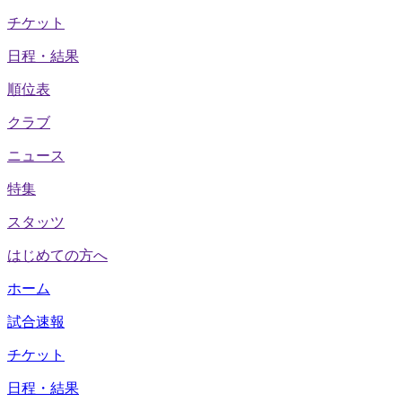
チケット
日程・結果
順位表
クラブ
ニュース
特集
スタッツ
はじめての方へ
ホーム
試合速報
チケット
日程・結果