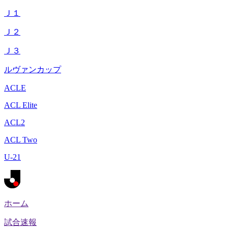
Ｊ１
Ｊ２
Ｊ３
ルヴァンカップ
ACLE
ACL Elite
ACL2
ACL Two
U-21
ホーム
試合速報