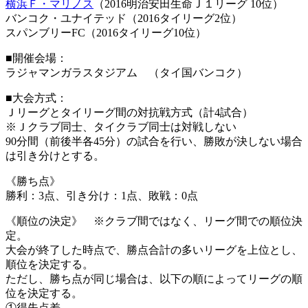
横浜Ｆ・マリノス
（2016明治安田生命Ｊ１リーグ 10位）
バンコク・ユナイテッド（2016タイリーグ2位）
スパンブリーFC（2016タイリーグ10位）
■開催会場：
ラジャマンガラスタジアム （タイ国バンコク）
■大会方式：
Ｊリーグとタイリーグ間の対抗戦方式（計4試合）
※Ｊクラブ同士、タイクラブ同士は対戦しない
90分間（前後半各45分）の試合を行い、勝敗が決しない場合
は引き分けとする。
《勝ち点》
勝利：3点、引き分け：1点、敗戦：0点
《順位の決定》 ※クラブ間ではなく、リーグ間での順位決
定。
大会が終了した時点で、勝点合計の多いリーグを上位とし、
順位を決定する。
ただし、勝ち点が同じ場合は、以下の順によってリーグの順
位を決定する。
①得失点差