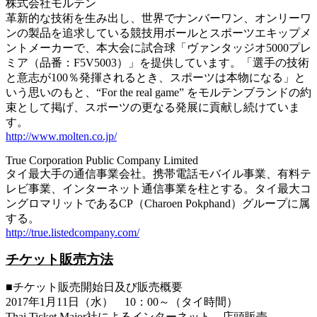
株式会社モルテン
革新的な技術を生み出し、世界でナンバーワン、オンリーワ
ンの製品を追求している競技用ボールとスポーツエキップメ
ントメーカーで、本大会に試合球「ヴァンタッジオ5000プレ
ミア（品番：F5V5003）」を提供しています。「選手の技術
と意志が100％発揮されるとき、スポーツは本物になる」と
いう思いのもと、“For the real game” をモルテンブランドの約
束として掲げ、スポーツの更なる発展に貢献し続けていま
す。
http://www.molten.co.jp/
True Corporation Public Company Limited
タイ最大手の通信事業会社。携帯電話モバイル事業、有料テ
レビ事業、インターネット通信事業を柱とする。タイ最大コ
ングロマリットであるCP（Charoen Pokphand）グループに属
する。
http://true.listedcompany.com/
チケット販売方法
■チケット販売開始日及び販売概要
2017年1月11日（水） 10：00～（タイ時間）
Thai Ticket Major社によるインターネット、店頭販売