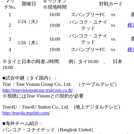
マッ
キックオフ
開催日
対戦カード
チNo.
※現地時間
1
16:00
スパンブリーFC
vs
1/24（火）
バンコク・ユナイ
横
2
19:00
vs
テッド
バンコク・ユナイ
3
16:00
vs
テッド
1/26（木）
4
19:00
スパンブリーFC
vs
横
※タイと日本の時差-2時間 例）タイ16:00 、 日本
18:00
■試合中継（タイ国内）：
True：True Visions Group Co., Ltd. （ケーブルテレビ）
http://truevisionsgroup.truecorp.co.th/
※視聴にはTrue Visionsとの契約が必要
True4U：True4U Station Co., Ltd. (地上デジタルテレビ)
http://true4u.truelife.com/
■海外チーム紹介：
バンコク・ユナイテッド（Bangkok United）