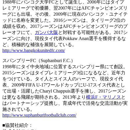
1988年にバンコク大学FCとして誕生し、2006年にはタイプ
レミアリーグで初優勝、翌2007年にはAFCチャンピオンズリ
ーグにも出場。その後、2009年に現在のバンコク・ユナイテ
ッドに名称を変更した。2016シーズンは、タイリーグ2位の
成績を収め、2017シーズンはAFCチャンピオンズリーグのプ
レーオフにて、
ガンバ大阪
と対戦する可能性がある。2017シ
ーズンに向け、現役タイ代表Pokkaw Anan選手を獲得するな
ど、積極的な補強を展開している。
http://www.bangkokunitedfc.com/
スパンブリーFC（Suphanburi F.C.）
1998年にタイ中央地域に位置するスパンブリー県にて創設。
2015シーズンはタイプレミアリーグ3位になるなど、近年力
をつけている。タイ人とスイス人のハーフで、現役タイ代
表、2009年FIFA U-17ワールドカップにU-17スイス代表とし
て出場・活躍したCharyl Chappuis選手を擁し、2017シーズン
は更なる飛躍が期待される。2013年より
横浜F・マリノス
と
はパートナーシップ提携し、育成年代で活発な交流活動が実
施されている。
http://www.suphanburifootballclub.com/
■協賛社紹介：