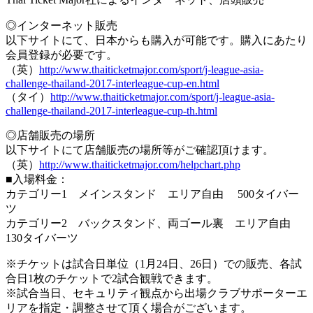
◎インターネット販売
以下サイトにて、日本からも購入が可能です。購入にあたり
会員登録が必要です。
（英）
http://www.thaiticketmajor.com/sport/j-league-asia-
challenge-thailand-2017-interleague-cup-en.html
（タイ）
http://www.thaiticketmajor.com/sport/j-league-asia-
challenge-thailand-2017-interleague-cup-th.html
◎店舗販売の場所
以下サイトにて店舗販売の場所等がご確認頂けます。
（英）
http://www.thaiticketmajor.com/helpchart.php
■入場料金：
カテゴリー1 メインスタンド エリア自由 500タイバー
ツ
カテゴリー2 バックスタンド、両ゴール裏 エリア自由
130タイバーツ
※チケットは試合日単位（1月24日、26日）での販売、各試
合日1枚のチケットで2試合観戦できます。
※試合当日、セキュリティ観点から出場クラブサポーターエ
リアを指定・調整させて頂く場合がございます。