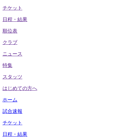
チケット
日程・結果
順位表
クラブ
ニュース
特集
スタッツ
はじめての方へ
ホーム
試合速報
チケット
日程・結果