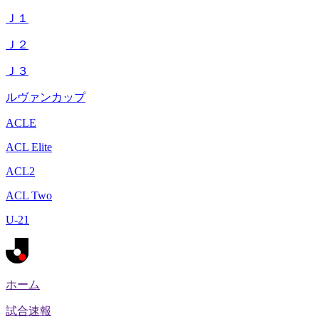
Ｊ１
Ｊ２
Ｊ３
ルヴァンカップ
ACLE
ACL Elite
ACL2
ACL Two
U-21
ホーム
試合速報