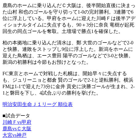
鹿島のホームに乗り込んだＣ大阪は、後半開始直後に決まっ
た山村 和也のゴールを守り切って1-0の完封勝利。3連勝で6
位に浮上している。甲府をホームに迎えた川崎Ｆは後半アデ
ィショナルタイムに失点するも、90＋3分に奈良 竜樹が起死
回生の同点ゴールを奪取。土壇場で勝点1を確保した。
柏の本拠地に乗り込んだ清水は、鄭 大世のゴールなどで2-0
と快勝。連敗をストップし9位に浮上した。新潟をホームに
迎えた鳥栖は、エース豊田 陽平のゴールなどで3-0と快勝。
新潟の初勝利は今節もお預けとなった。
FC東京とホームで対戦した札幌は、開始早々に失点する
も、ジュリーニョと都倉 賢のゴールで2-1と逆転勝利。横浜
FMは1-1で迎えた73分に金井 貢史に決勝ゴールが生まれ、2-
1と磐田を下し、4試合ぶりの勝利を挙げた。
明治安田生命Ｊ１リーグ 順位表
■試合データ
川崎Ｆvs甲府
鹿島vsＣ大阪
大宮vs神戸