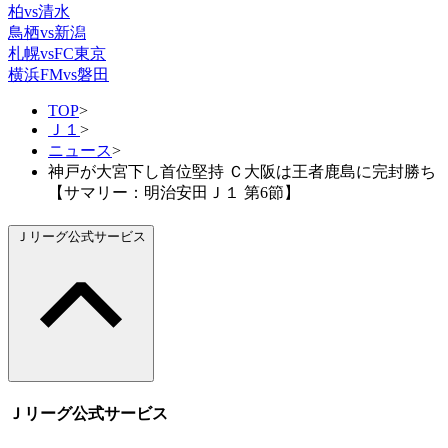
柏vs清水
鳥栖vs新潟
札幌vsFC東京
横浜FMvs磐田
TOP
>
Ｊ１
>
ニュース
>
神戸が大宮下し首位堅持 Ｃ大阪は王者鹿島に完封勝ち
【サマリー：明治安田Ｊ１ 第6節】
Ｊリーグ公式サービス
Ｊリーグ公式サービス