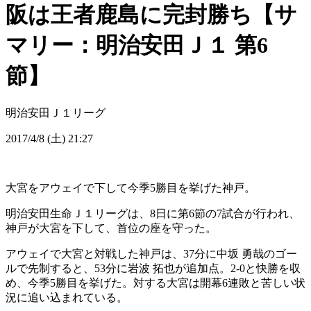
阪は王者鹿島に完封勝ち【サ
マリー：明治安田Ｊ１ 第6
節】
明治安田Ｊ１リーグ
2017/4/8 (土) 21:27
大宮をアウェイで下して今季5勝目を挙げた神戸。
明治安田生命Ｊ１リーグは、8日に第6節の7試合が行われ、
神戸が大宮を下して、首位の座を守った。
アウェイで大宮と対戦した神戸は、37分に中坂 勇哉のゴー
ルで先制すると、53分に岩波 拓也が追加点。2-0と快勝を収
め、今季5勝目を挙げた。対する大宮は開幕6連敗と苦しい状
況に追い込まれている。