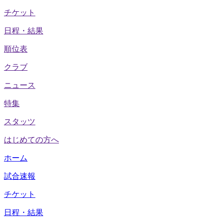
チケット
日程・結果
順位表
クラブ
ニュース
特集
スタッツ
はじめての方へ
ホーム
試合速報
チケット
日程・結果