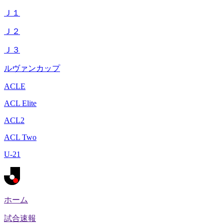
Ｊ１
Ｊ２
Ｊ３
ルヴァンカップ
ACLE
ACL Elite
ACL2
ACL Two
U-21
ホーム
試合速報