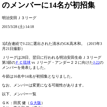
のメンバーに14名が初招集
明治安田Ｊ３リーグ
2015/3/28 (土) 14:18
3試合連続でJ-22に選出された清水のGK高木和。（2015年3
月21日撮影）
Ｊリーグは28日、翌日に行われる明治安田生命Ｊ３リーグ
第3節の
ＦＣ琉球
vs Ｊリーグ・アンダー２２に向けた
J-22
の
メンバーを発表しました。
今節は16名中14名が初招集となりました。
なお、メンバーは変更になる可能性があります。
以下、メンバー一覧
ＧＫ：田尻 健（
Ｇ大阪
）