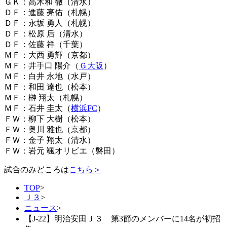
ＧＫ：高木和 徹（清水）
ＤＦ：進藤 亮佑（札幌）
ＤＦ：永坂 勇人（札幌）
ＤＦ：松原 后（清水）
ＤＦ：佐藤 祥（千葉）
ＭＦ：大西 勇輝（京都）
ＭＦ：井手口 陽介（
Ｇ大阪
）
ＭＦ：白井 永地（水戸）
ＭＦ：和田 達也（松本）
ＭＦ：榊 翔太（札幌）
ＭＦ：石井 圭太（
横浜FC
）
ＦＷ：柳下 大樹（松本）
ＦＷ：奥川 雅也（京都）
ＦＷ：金子 翔太（清水）
ＦＷ：岩元 颯オリビエ（磐田）
試合のみどころは
こちら＞
TOP
>
Ｊ３
>
ニュース
>
【J-22】明治安田Ｊ３ 第3節のメンバーに14名が初招