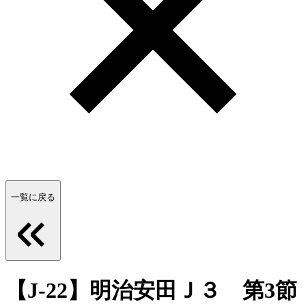
一覧に戻る
【J-22】明治安田Ｊ３ 第3節