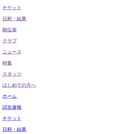
チケット
日程・結果
順位表
クラブ
ニュース
特集
スタッツ
はじめての方へ
ホーム
試合速報
チケット
日程・結果