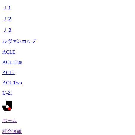
Ｊ１
Ｊ２
Ｊ３
ルヴァンカップ
ACLE
ACL Elite
ACL2
ACL Two
U-21
ホーム
試合速報