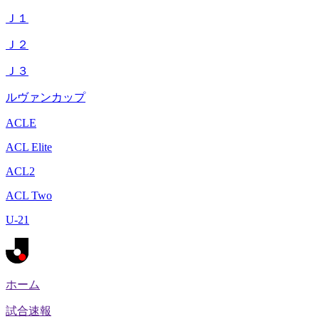
Ｊ１
Ｊ２
Ｊ３
ルヴァンカップ
ACLE
ACL Elite
ACL2
ACL Two
U-21
ホーム
試合速報