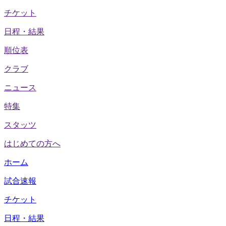
チケット
日程・結果
順位表
クラブ
ニュース
特集
スタッツ
はじめての方へ
ホーム
試合速報
チケット
日程・結果