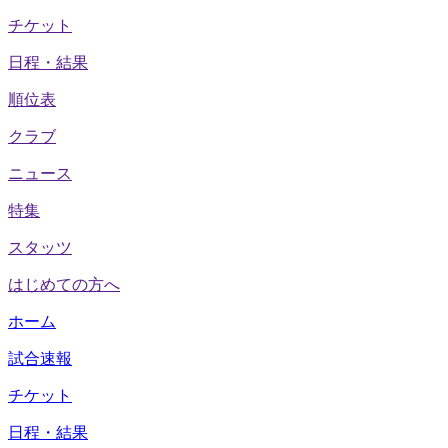
チケット
日程・結果
順位表
クラブ
ニュース
特集
スタッツ
はじめての方へ
ホーム
試合速報
チケット
日程・結果