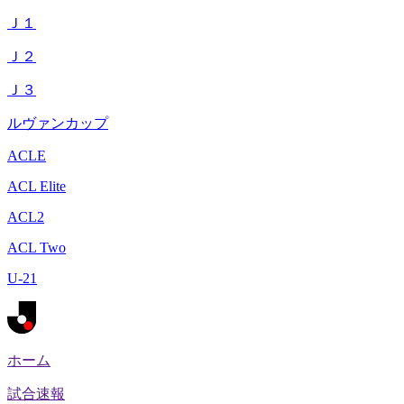
Ｊ１
Ｊ２
Ｊ３
ルヴァンカップ
ACLE
ACL Elite
ACL2
ACL Two
U-21
ホーム
試合速報