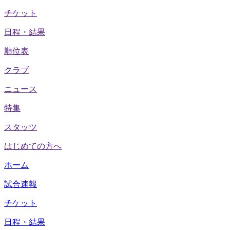
チケット
日程・結果
順位表
クラブ
ニュース
特集
スタッツ
はじめての方へ
ホーム
試合速報
チケット
日程・結果