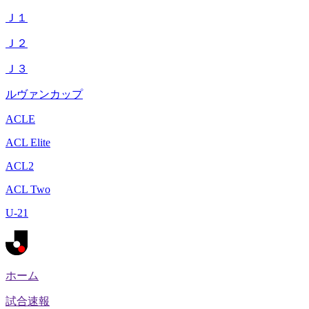
Ｊ１
Ｊ２
Ｊ３
ルヴァンカップ
ACLE
ACL Elite
ACL2
ACL Two
U-21
ホーム
試合速報