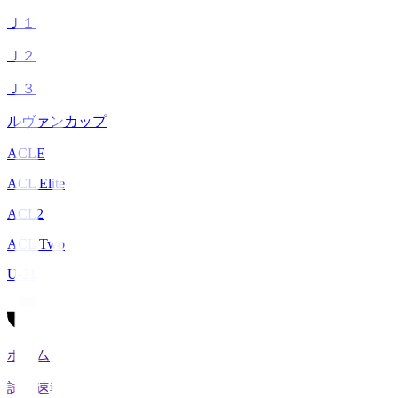
Ｊ１
Ｊ２
Ｊ３
ルヴァンカップ
ACLE
ACL Elite
ACL2
ACL Two
U-21
ホーム
試合速報