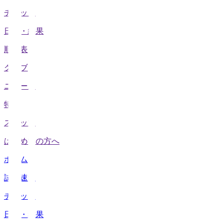
チケット
日程・結果
順位表
クラブ
ニュース
特集
スタッツ
はじめての方へ
ホーム
試合速報
チケット
日程・結果