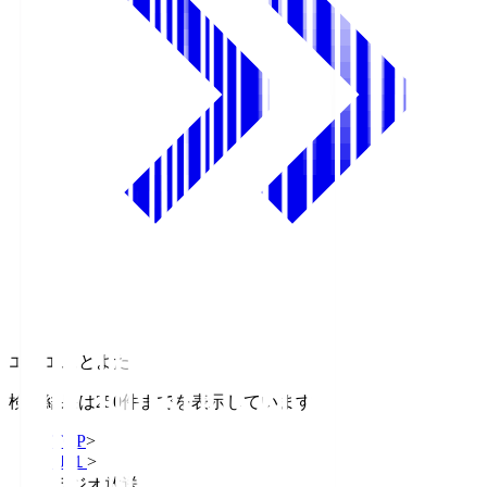
エフエムとよた
検索結果は250件までを表示しています
TOP
>
Ｊ１
>
ラジオ放送