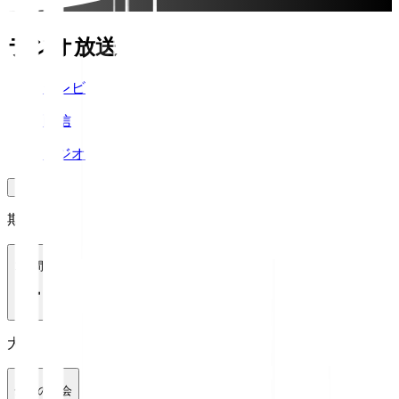
ラジオ放送
テレビ
配信
ラジオ
期間
1週間
大会
全ての大会