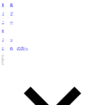
順位表
クラブ
ニュース
特集
スタッツ
はじめての方へ