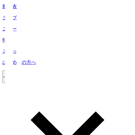
順位表
クラブ
ニュース
特集
スタッツ
はじめての方へ