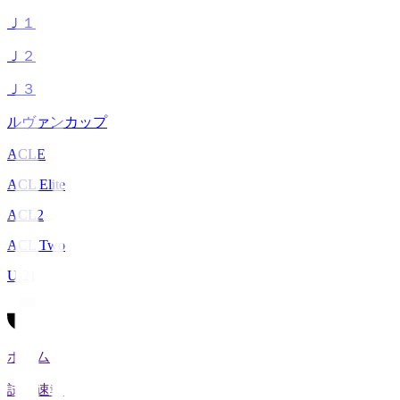
Ｊ１
Ｊ２
Ｊ３
ルヴァンカップ
ACLE
ACL Elite
ACL2
ACL Two
U-21
ホーム
試合速報