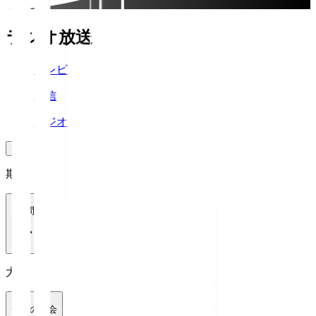
ラジオ放送
テレビ
配信
ラジオ
期間
1週間
大会
全ての大会