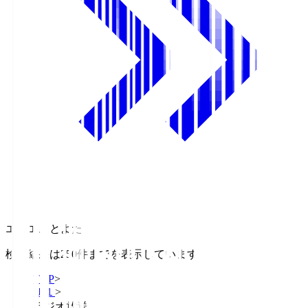
エフエムとよた
検索結果は250件までを表示しています
TOP
>
Ｊ１
>
ラジオ放送