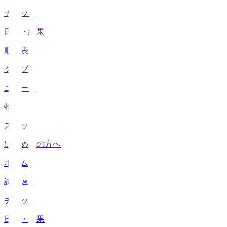
チケット
日程・結果
順位表
クラブ
ニュース
特集
スタッツ
はじめての方へ
ホーム
試合速報
チケット
日程・結果