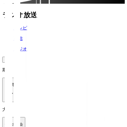
ラジオ放送
テレビ
配信
ラジオ
期間
1週間
大会
全ての大会