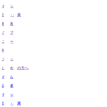
チケット
日程・結果
順位表
クラブ
ニュース
特集
スタッツ
はじめての方へ
ホーム
試合速報
チケット
日程・結果