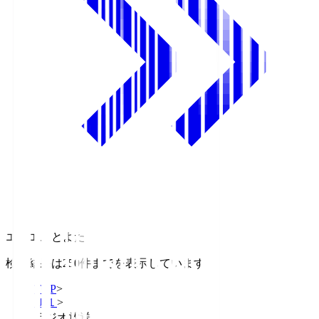
エフエムとよた
検索結果は250件までを表示しています
TOP
>
Ｊ１
>
ラジオ放送