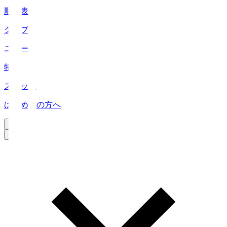
順位表
クラブ
ニュース
特集
スタッツ
はじめての方へ