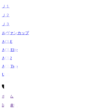
Ｊ１
Ｊ２
Ｊ３
ルヴァンカップ
ACLE
ACL Elite
ACL2
ACL Two
U-21
ホーム
試合速報