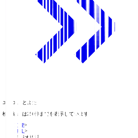
エフエムとよた
検索結果は250件までを表示しています
TOP
>
Ｊ１
>
ラジオ放送