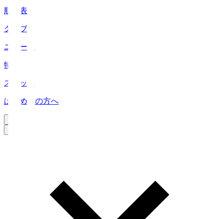
順位表
クラブ
ニュース
特集
スタッツ
はじめての方へ