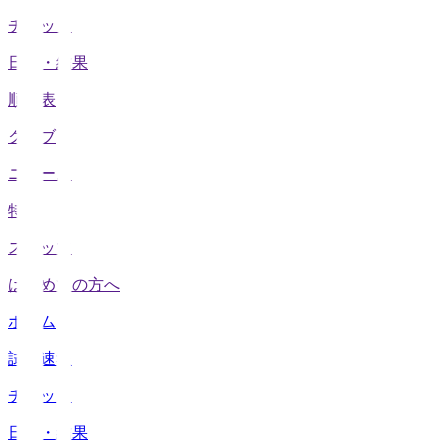
チケット
日程・結果
順位表
クラブ
ニュース
特集
スタッツ
はじめての方へ
ホーム
試合速報
チケット
日程・結果