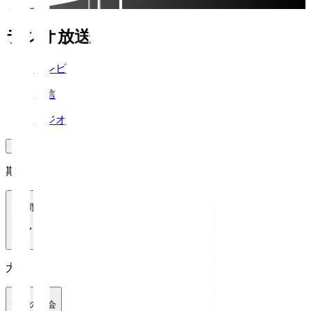
ラジオ放送
テレビ
配信
ラジオ
期間
1週間
大会
全ての大会