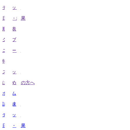
チケット
日程・結果
順位表
クラブ
ニュース
特集
スタッツ
はじめての方へ
ホーム
試合速報
チケット
日程・結果