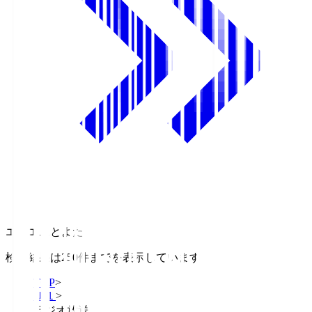
エフエムとよた
検索結果は250件までを表示しています
TOP
>
Ｊ１
>
ラジオ放送