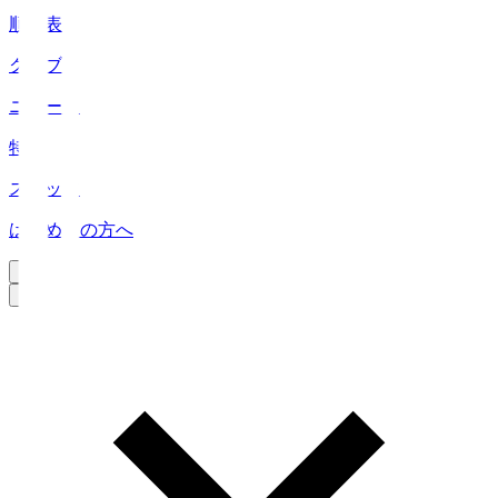
順位表
クラブ
ニュース
特集
スタッツ
はじめての方へ