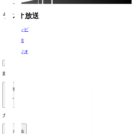
ラジオ放送
テレビ
配信
ラジオ
期間
1週間
大会
全ての大会