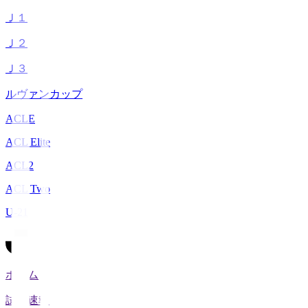
Ｊ１
Ｊ２
Ｊ３
ルヴァンカップ
ACLE
ACL Elite
ACL2
ACL Two
U-21
ホーム
試合速報