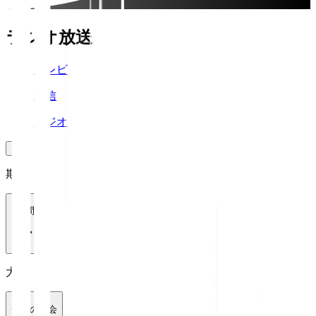
ラジオ放送
テレビ
配信
ラジオ
期間
1週間
大会
全ての大会