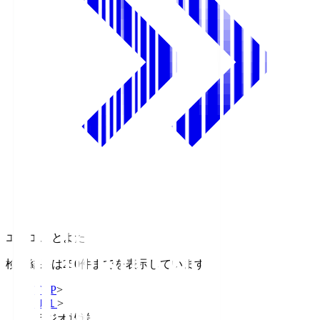
エフエムとよた
検索結果は250件までを表示しています
TOP
>
Ｊ１
>
ラジオ放送