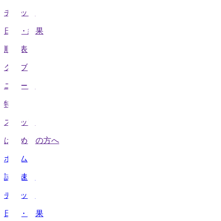
チケット
日程・結果
順位表
クラブ
ニュース
特集
スタッツ
はじめての方へ
ホーム
試合速報
チケット
日程・結果