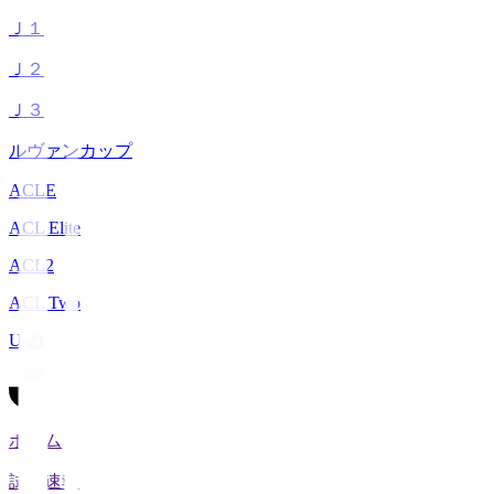
Ｊ１
Ｊ２
Ｊ３
ルヴァンカップ
ACLE
ACL Elite
ACL2
ACL Two
U-21
ホーム
試合速報