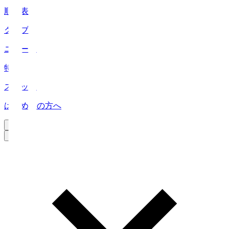
順位表
クラブ
ニュース
特集
スタッツ
はじめての方へ