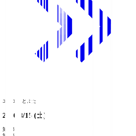
エフエムとよた
2026/8/15 (土)
第2節
第2節