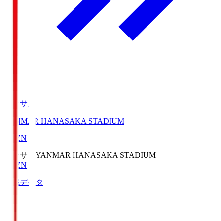
ハナサカ
YANMAR HANASAKA STADIUM
DAZN
ハナサカ
YANMAR HANASAKA STADIUM
DAZN
対戦データ