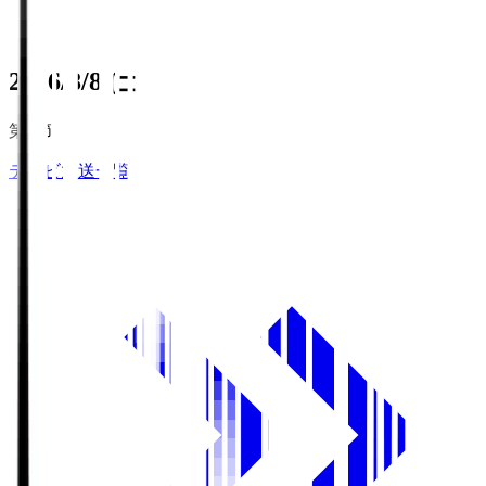
2026/8/8 (土)
第1節
テレビ放送一覧