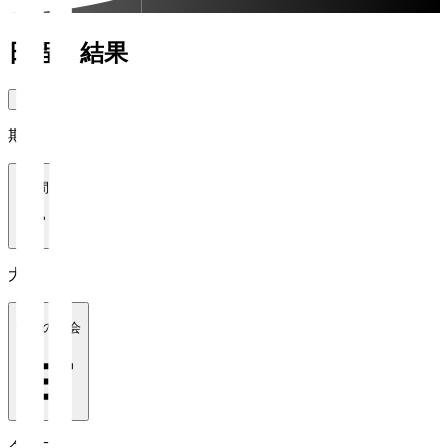
日程・結果
期間
1週間
大会
全ての大会
クラブ