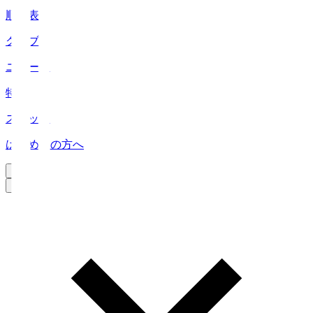
順位表
クラブ
ニュース
特集
スタッツ
はじめての方へ