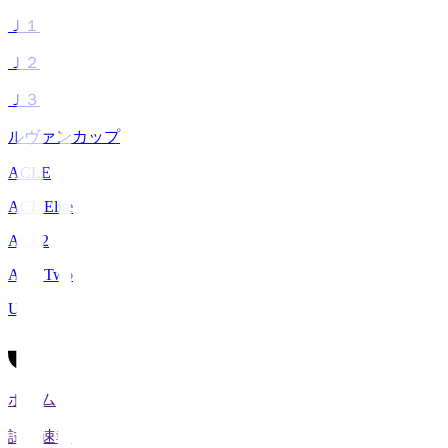
Ｊ１
Ｊ２
Ｊ３
ルヴァンカップ
ACLE
ACL Elite
ACL2
ACL Two
U-21
ホーム
試合速報