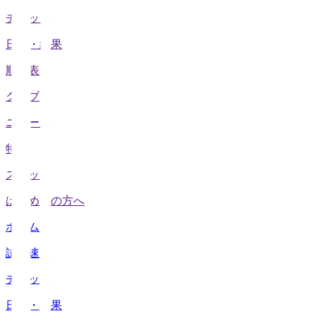
チケット
日程・結果
順位表
クラブ
ニュース
特集
スタッツ
はじめての方へ
ホーム
試合速報
チケット
日程・結果