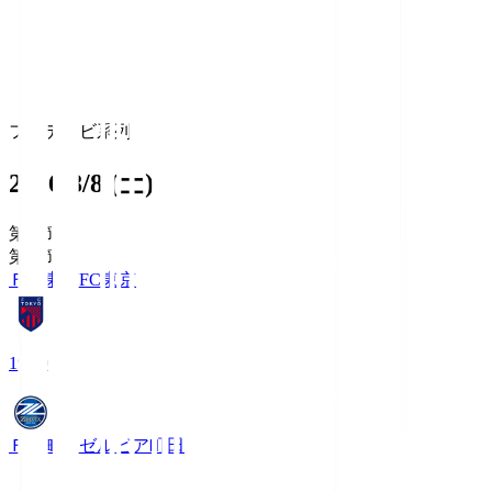
フジテレビ系列
2026/8/8 (土)
第1節
第1節
ＦＣ東京
FC東京
19:00
ＦＣ町田ゼルビア
町田