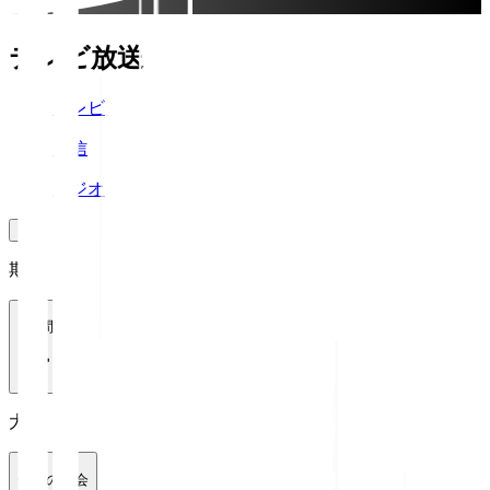
テレビ放送
テレビ
配信
ラジオ
期間
1週間
大会
全ての大会