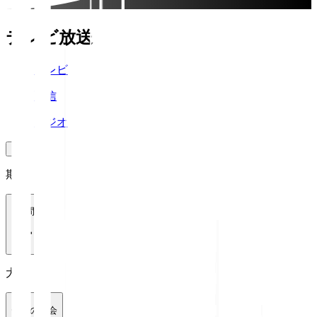
テレビ放送
テレビ
配信
ラジオ
期間
1週間
大会
全ての大会