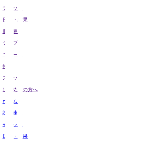
チケット
日程・結果
順位表
クラブ
ニュース
特集
スタッツ
はじめての方へ
ホーム
試合速報
チケット
日程・結果