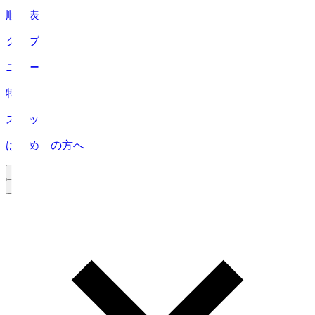
順位表
クラブ
ニュース
特集
スタッツ
はじめての方へ