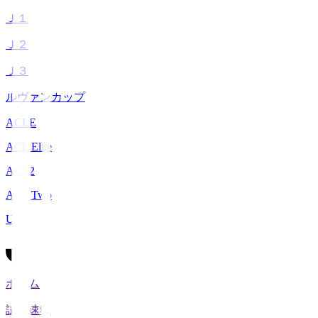
Ｊ１
Ｊ２
Ｊ３
ルヴァンカップ
ACLE
ACL Elite
ACL2
ACL Two
U-21
ホーム
試合速報