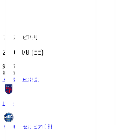
フジテレビ系列
2026/8/8 (土)
第1節
第1節
ＦＣ東京
FC東京
19:00
ＦＣ町田ゼルビア
町田