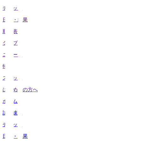
チケット
日程・結果
順位表
クラブ
ニュース
特集
スタッツ
はじめての方へ
ホーム
試合速報
チケット
日程・結果