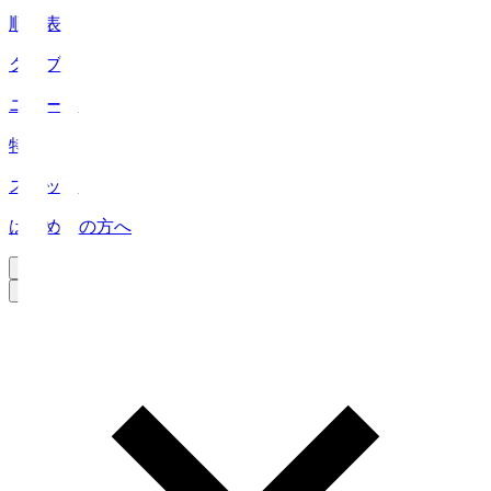
順位表
クラブ
ニュース
特集
スタッツ
はじめての方へ