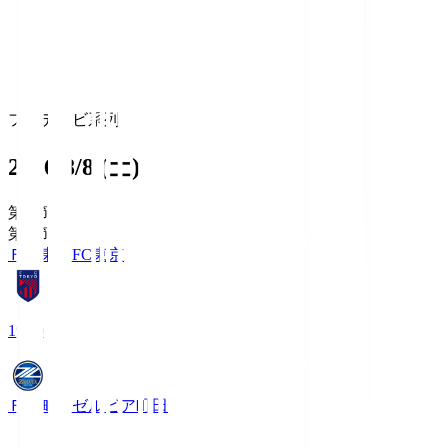
フジテレビ系列
2026/8/8 (土)
第1節
第1節
ＦＣ東京
FC東京
19:00
ＦＣ町田ゼルビア
町田