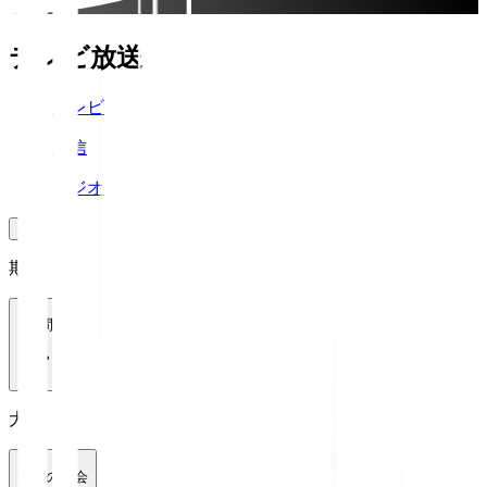
テレビ放送
テレビ
配信
ラジオ
期間
1週間
大会
全ての大会