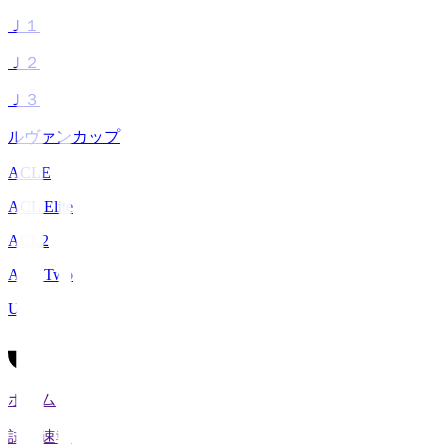
Ｊ１
Ｊ２
Ｊ３
ルヴァンカップ
ACLE
ACL Elite
ACL2
ACL Two
U-21
ホーム
試合速報