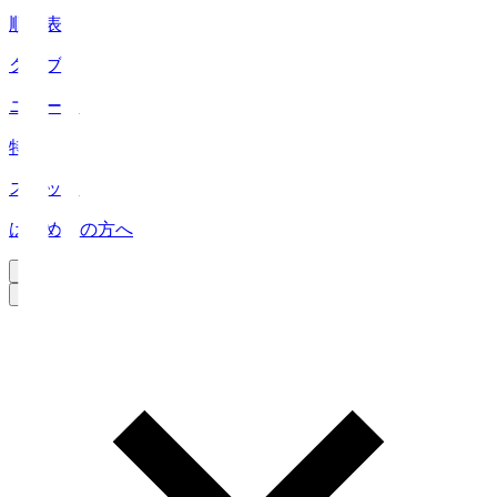
順位表
クラブ
ニュース
特集
スタッツ
はじめての方へ