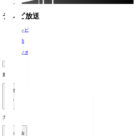
テレビ放送
テレビ
配信
ラジオ
期間
1週間
大会
全ての大会