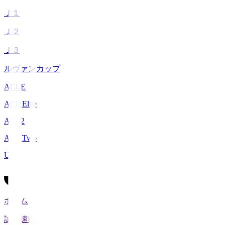
Ｊ１
Ｊ２
Ｊ３
ルヴァンカップ
ACLE
ACL Elite
ACL2
ACL Two
U-21
ホーム
試合速報