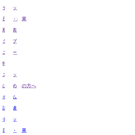
チケット
日程・結果
順位表
クラブ
ニュース
特集
スタッツ
はじめての方へ
ホーム
試合速報
チケット
日程・結果