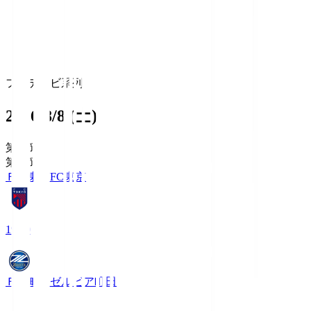
フジテレビ系列
2026/8/8 (土)
第1節
第1節
ＦＣ東京
FC東京
19:00
ＦＣ町田ゼルビア
町田