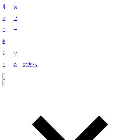
順位表
クラブ
ニュース
特集
スタッツ
はじめての方へ