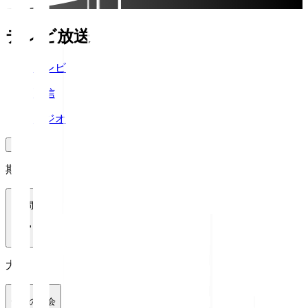
テレビ放送
テレビ
配信
ラジオ
期間
1週間
大会
全ての大会