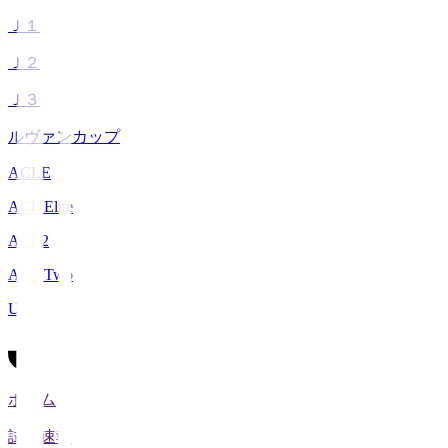
Ｊ１
Ｊ２
Ｊ３
ルヴァンカップ
ACLE
ACL Elite
ACL2
ACL Two
U-21
ホーム
試合速報