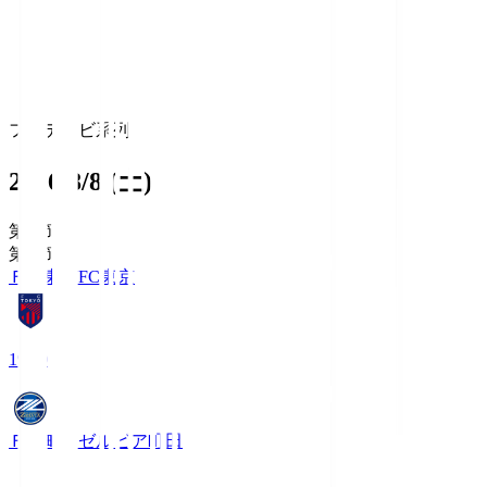
フジテレビ系列
2026/8/8 (土)
第1節
第1節
ＦＣ東京
FC東京
19:00
ＦＣ町田ゼルビア
町田