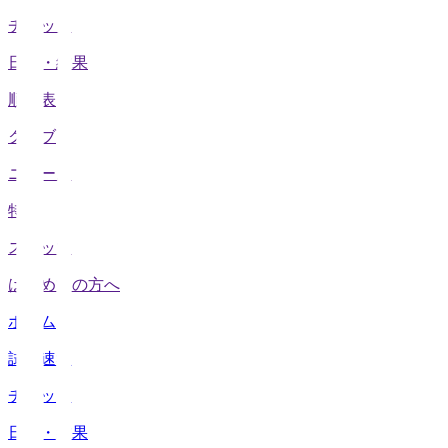
チケット
日程・結果
順位表
クラブ
ニュース
特集
スタッツ
はじめての方へ
ホーム
試合速報
チケット
日程・結果