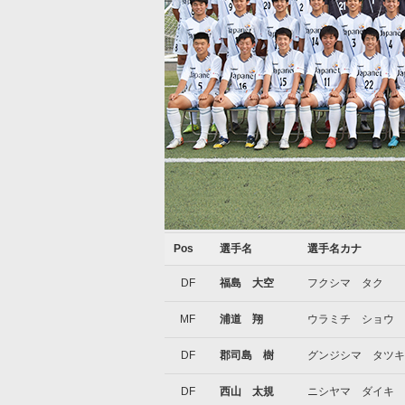
Pos
選手名
選手名カナ
DF
福島 大空
フクシマ タク
MF
浦道 翔
ウラミチ ショウ
DF
郡司島 樹
グンジシマ タツキ
DF
西山 太規
ニシヤマ ダイキ