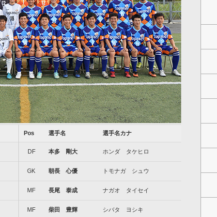
Pos
選手名
選手名カナ
DF
本多 剛大
ホンダ タケヒロ
GK
朝長 心優
トモナガ シュウ
MF
長尾 泰成
ナガオ タイセイ
MF
柴田 豊輝
シバタ ヨシキ