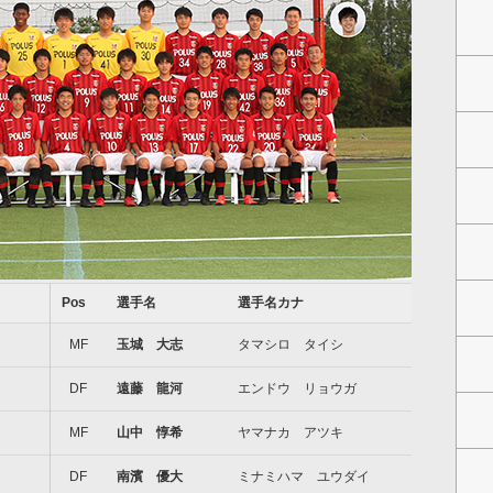
Pos
選手名
選手名カナ
MF
玉城 大志
タマシロ タイシ
DF
遠藤 龍河
エンドウ リョウガ
MF
山中 惇希
ヤマナカ アツキ
DF
南濱 優大
ミナミハマ ユウダイ