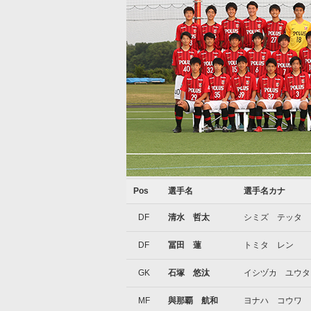
Pos
選手名
選手名カナ
DF
清水 哲太
シミズ テッタ
DF
冨田 蓮
トミタ レン
GK
石塚 悠汰
イシヅカ ユウタ
MF
與那覇 航和
ヨナハ コウワ