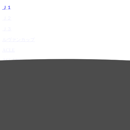
Ｊ１
Ｊ２
Ｊ３
ルヴァンカップ
ACLE
ACL Elite
ACL2
ACL Two
U-21
ホーム
試合速報