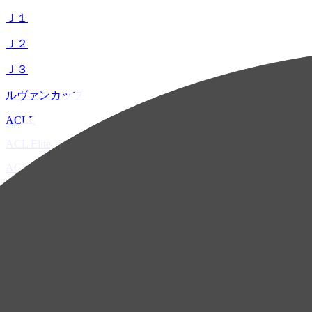
Ｊ１
Ｊ２
Ｊ３
ルヴァンカップ
ACLE
ACL Elite
ACL2
ACL Two
U-21
ホーム
試合速報