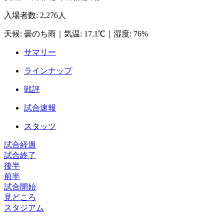
入場者数
:
2,276人
天候
:
曇のち雨
｜
気温
:
17.1℃
｜
湿度
:
76%
サマリー
ラインナップ
戦評
試合速報
スタッツ
試合経過
試合終了
後半
前半
試合開始
見どころ
スタジアム