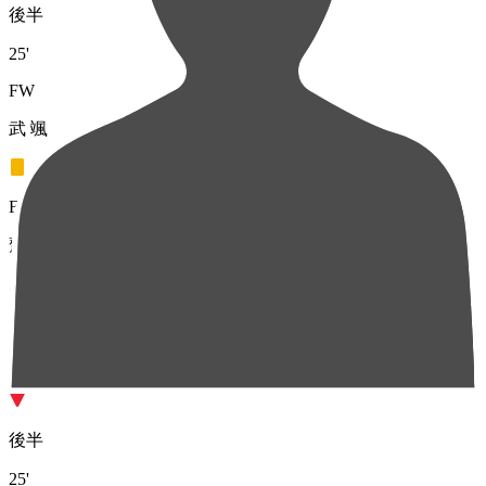
後半
25'
FW
武 颯
FW
齋藤 学
MF
遠山 悠希
後半
25'