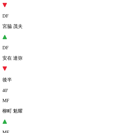
DF
宮脇 茂夫
DF
安在 達弥
後半
40'
MF
柳町 魁耀
MF