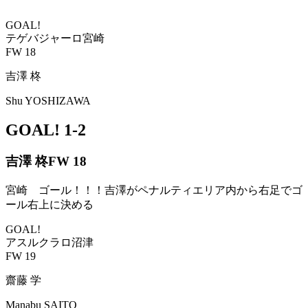
GOAL!
テゲバジャーロ宮崎
FW 18
吉澤 柊
Shu YOSHIZAWA
GOAL!
1-2
吉澤 柊
FW 18
宮崎 ゴール！！！吉澤がペナルティエリア内から右足でゴ
ール右上に決める
GOAL!
アスルクラロ沼津
FW 19
齋藤 学
Manabu SAITO