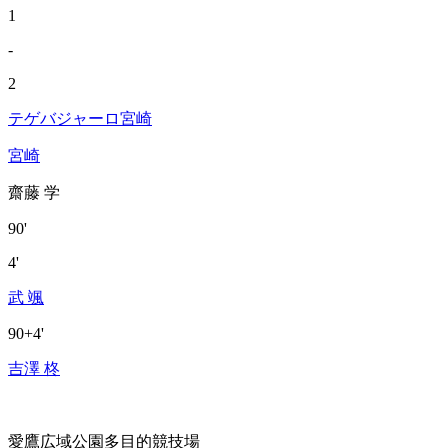
1
-
2
テゲバジャーロ宮崎
宮崎
齋藤 学
90'
4'
武 颯
90+4'
吉澤 柊
愛鷹広域公園多目的競技場