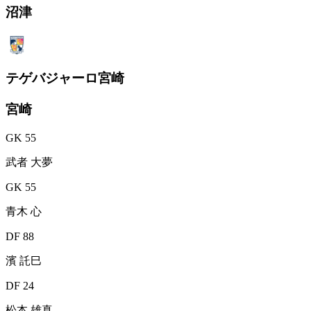
沼津
テゲバジャーロ宮崎
宮崎
GK 55
武者 大夢
GK 55
青木 心
DF 88
濱 託巳
DF 24
松本 雄真