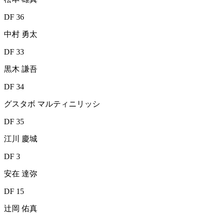
DF 36
中村 勇太
DF 33
黒木 謙吾
DF 34
グスタボ マルティニリッシ
DF 35
江川 慶城
DF 3
安在 達弥
DF 15
辻岡 佑真