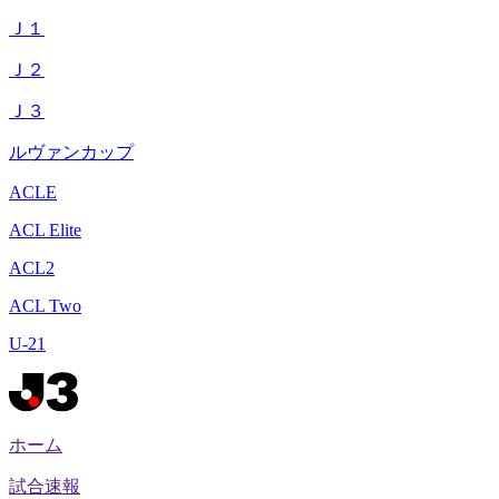
Ｊ１
Ｊ２
Ｊ３
ルヴァンカップ
ACLE
ACL Elite
ACL2
ACL Two
U-21
ホーム
試合速報