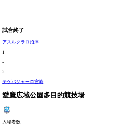
試合終了
アスルクラロ沼津
1
-
2
テゲバジャーロ宮崎
愛鷹広域公園多目的競技場
入場者数