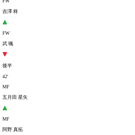
FW
吉澤 柊
FW
武 颯
後半
42'
MF
五月田 星矢
MF
阿野 真拓