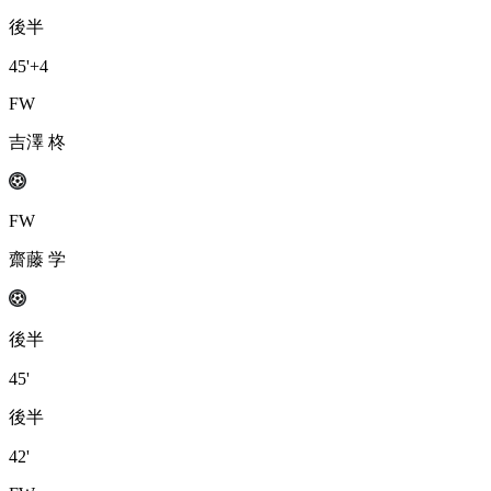
後半
45'
+4
FW
吉澤 柊
FW
齋藤 学
後半
45'
後半
42'