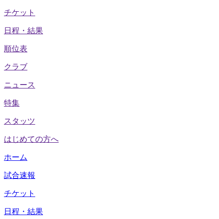
チケット
日程・結果
順位表
クラブ
ニュース
特集
スタッツ
はじめての方へ
ホーム
試合速報
チケット
日程・結果