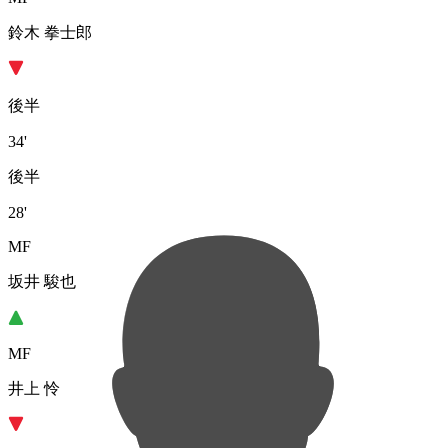
鈴木 拳士郎
後半
34'
後半
28'
MF
坂井 駿也
MF
井上 怜