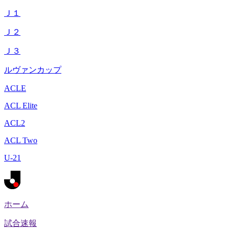
Ｊ１
Ｊ２
Ｊ３
ルヴァンカップ
ACLE
ACL Elite
ACL2
ACL Two
U-21
ホーム
試合速報