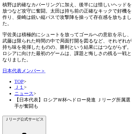
槙野は的確なカバーリングに加え、後半には惜しいヘッドを
放つなど攻守に奮闘。太田は持ち前の正確なキックで好機を
作り、柴崎は鋭い縦パスで攻撃陣を操って存在感を放ちまし
た。
宇佐美は積極的にシュートを放ってゴールへの意欲を示し、
武藤は限られた時間の中で局面打開を図るなど、それぞれが
持ち味を発揮したものの、勝利という結果にはつながらず。
ロシアに向けた最初のゲームは、課題と悔しさの残る一戦と
なりました。
日本代表メンバー＞
TOP
>
Ｊ１
>
ニュース
>
【日本代表】ロシアＷ杯へドロー発進 Ｊリーグ所属選
手が奮闘も
Ｊリーグ公式サービス