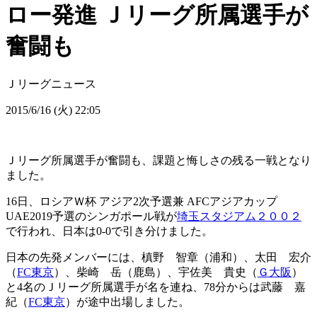
ロー発進 Ｊリーグ所属選手が
奮闘も
Ｊリーグニュース
2015/6/16 (火) 22:05
Ｊリーグ所属選手が奮闘も、課題と悔しさの残る一戦となり
ました。
16日、ロシアＷ杯 アジア2次予選兼 AFCアジアカップ
UAE2019予選のシンガポール戦が
埼玉スタジアム２００２
で行われ、日本は0-0で引き分けました。
日本の先発メンバーには、槙野 智章（浦和）、太田 宏介
（
FC東京
）、柴崎 岳（鹿島）、宇佐美 貴史（
Ｇ大阪
）
と4名のＪリーグ所属選手が名を連ね、78分からは武藤 嘉
紀（
FC東京
）が途中出場しました。