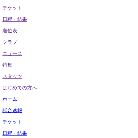
チケット
日程・結果
順位表
クラブ
ニュース
特集
スタッツ
はじめての方へ
ホーム
試合速報
チケット
日程・結果