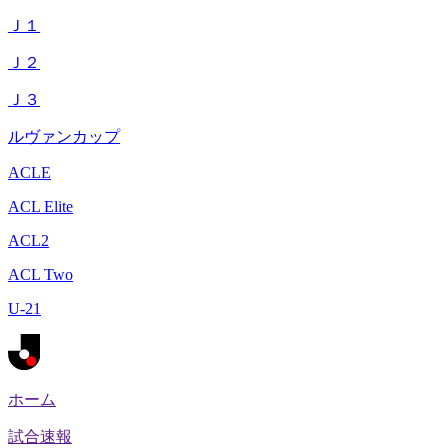
Ｊ１
Ｊ２
Ｊ３
ルヴァンカップ
ACLE
ACL Elite
ACL2
ACL Two
U-21
ホーム
試合速報