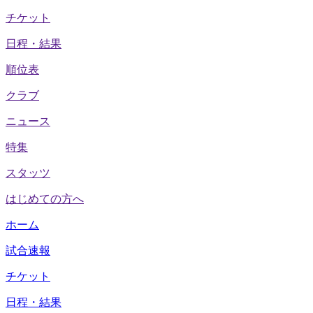
チケット
日程・結果
順位表
クラブ
ニュース
特集
スタッツ
はじめての方へ
ホーム
試合速報
チケット
日程・結果