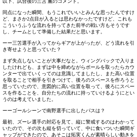
以下、試合後の三笘 薫のコメント。
同点になった瞬間、もうこれでいいとみんな思ったんですけ
ど、まさか2点目が入るとは思わなかったですけど、これも
こういうふうな流れを持ってきた前半の戦い方もそうです
し、チームとして準備した結果だと思います。
ーー三笘選手が入ってからギアが上がったが、どう流れを引
き寄せようと思っていた？
まず失点しないことが大事だなと。ウィングバックで入りま
したけれども、まずは中を締めながらボールを取ったらカウ
ンターで出ていくってのは意識してましたし、また高い位置
を取ることで相手を引きつけて、後ろのスペースを作ろうと
思っていたので、意図的に高い位置を取って、後ろにスペー
スを作ることを、自分たちの流れに持っていけるようにとい
うのは考えていました。
ーーゴールシーンで南野選手に出したパスは？
最初、ズーレ選手の対応を見て、縦に警戒するのはわかって
いたので、その次も縦を切っていて、中に食いついた瞬間ギ
ャップができたので、あそこは拓実くんが素晴らしい動きを