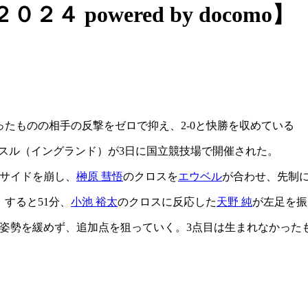
powered by docomo】
ったものの相手の反撃をゼロで抑え、2-0と快勝を収めている
ッスル（イングランド）が3日に国立競技場で開催された。
右サイドを崩し、
榊原 彗悟
のクロスを
エウベル
が合わせ、先制
。すると51分、
小池 裕太
のクロスに反応した
天野 純
が左足を振
姿勢を緩めず、追加点を狙っていく。3点目は生まれなかったも