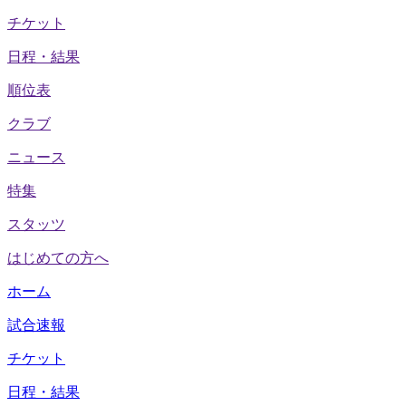
チケット
日程・結果
順位表
クラブ
ニュース
特集
スタッツ
はじめての方へ
ホーム
試合速報
チケット
日程・結果