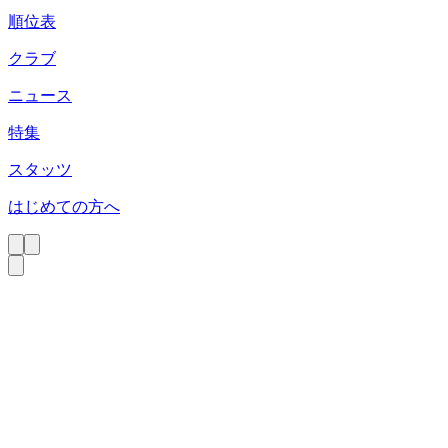
順位表
クラブ
ニュース
特集
スタッツ
はじめての方へ