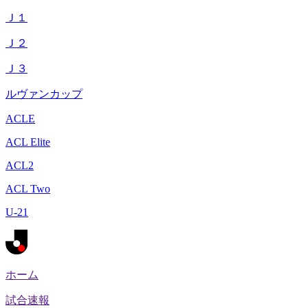
Ｊ１
Ｊ２
Ｊ３
ルヴァンカップ
ACLE
ACL Elite
ACL2
ACL Two
U-21
ホーム
試合速報