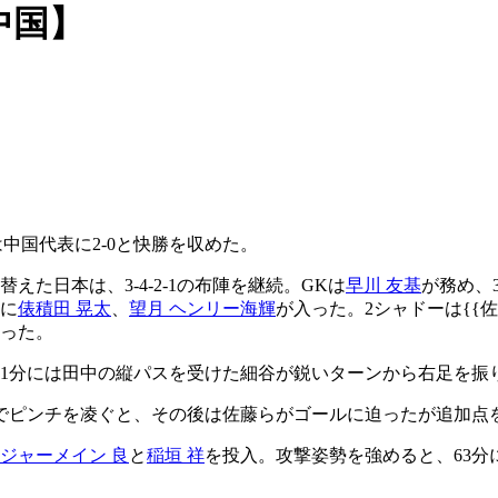
中国】
は中国代表に2-0と快勝を収めた。
た日本は、3-4-2-1の布陣を継続。GKは
早川 友基
が務め、
に
俵積田 晃太
、
望月 ヘンリー海輝
が入った。2シャドーは{{佐
なった。
11分には田中の縦パスを受けた細谷が鋭いターンから右足を振
でピンチを凌ぐと、その後は佐藤らがゴールに迫ったが追加点
ジャーメイン 良
と
稲垣 祥
を投入。攻撃姿勢を強めると、63