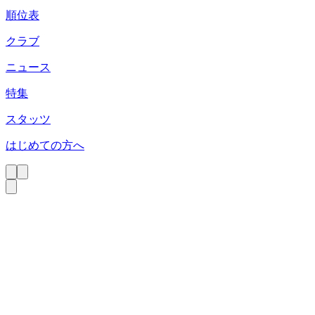
順位表
クラブ
ニュース
特集
スタッツ
はじめての方へ