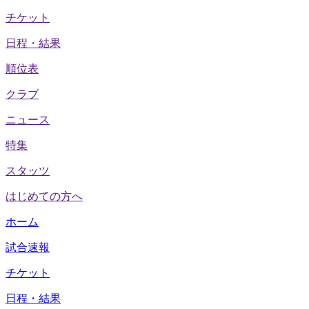
チケット
日程・結果
順位表
クラブ
ニュース
特集
スタッツ
はじめての方へ
ホーム
試合速報
チケット
日程・結果