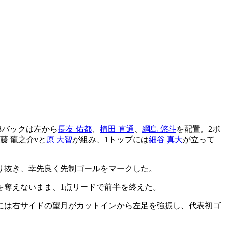
3バックは左から
長友 佑都
、
植田 直通
、
綱島 悠斗
を配置。2ボ
藤 龍之介vと
原 大智
が組み、1トップには
細谷 真大
が立って
り抜き、幸先良く先制ゴールをマークした。
を奪えないまま、1点リードで前半を終えた。
分には右サイドの望月がカットインから左足を強振し、代表初ゴ