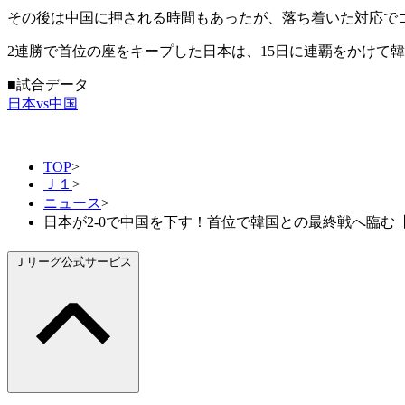
その後は中国に押される時間もあったが、落ち着いた対応でゴ
2連勝で首位の座をキープした日本は、15日に連覇をかけて
■試合データ
日本vs中国
TOP
>
Ｊ１
>
ニュース
>
日本が2-0で中国を下す！首位で韓国との最終戦へ臨む【サ
Ｊリーグ公式サービス