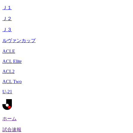
Ｊ１
Ｊ２
Ｊ３
ルヴァンカップ
ACLE
ACL Elite
ACL2
ACL Two
U-21
ホーム
試合速報