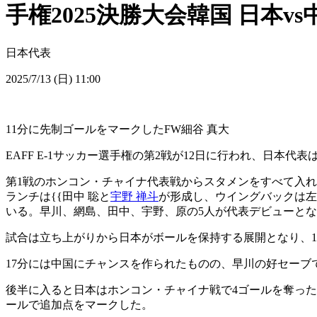
手権2025決勝大会韓国 日本vs
日本代表
2025/7/13 (日) 11:00
11分に先制ゴールをマークしたFW細谷 真大
EAFF E-1サッカー選手権の第2戦が12日に行われ、日本代表
第1戦のホンコン・チャイナ代表戦からスタメンをすべて入れ替え
ランチは{{田中 聡と
宇野 禅斗
が形成し、ウイングバックは左
いる。早川、網島、田中、宇野、原の5人が代表デビューと
試合は立ち上がりから日本がボールを保持する展開となり、
17分には中国にチャンスを作られたものの、早川の好セーブ
後半に入ると日本はホンコン・チャイナ戦で4ゴールを奪った
ールで追加点をマークした。