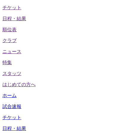
チケット
日程・結果
順位表
クラブ
ニュース
特集
スタッツ
はじめての方へ
ホーム
試合速報
チケット
日程・結果