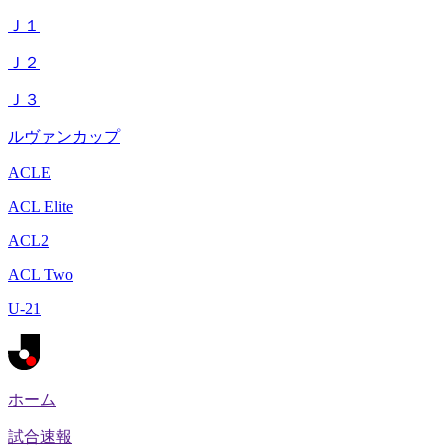
Ｊ１
Ｊ２
Ｊ３
ルヴァンカップ
ACLE
ACL Elite
ACL2
ACL Two
U-21
ホーム
試合速報