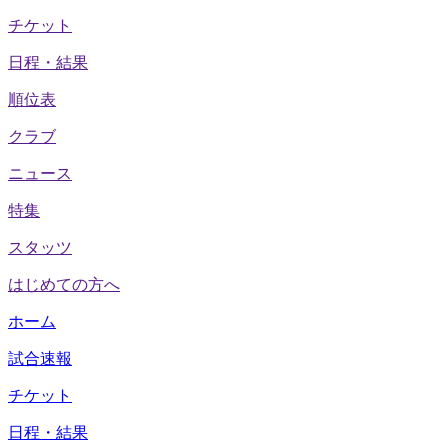
チケット
日程・結果
順位表
クラブ
ニュース
特集
スタッツ
はじめての方へ
ホーム
試合速報
チケット
日程・結果