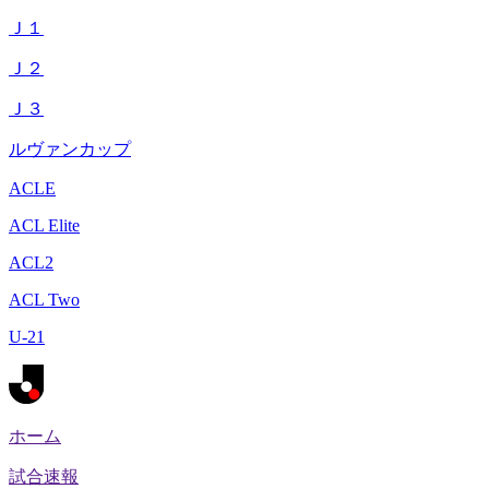
Ｊ１
Ｊ２
Ｊ３
ルヴァンカップ
ACLE
ACL Elite
ACL2
ACL Two
U-21
ホーム
試合速報