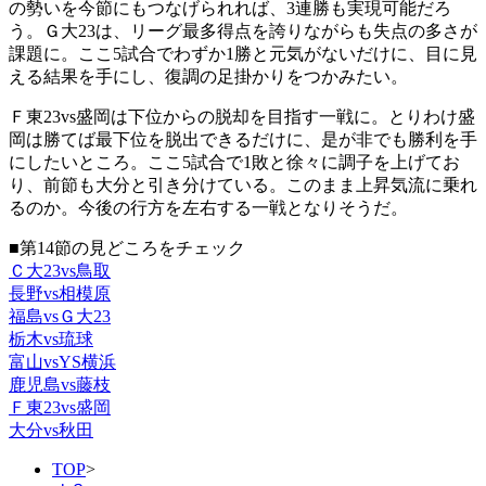
の勢いを今節にもつなげられれば、3連勝も実現可能だろ
う。Ｇ大23は、リーグ最多得点を誇りながらも失点の多さが
課題に。ここ5試合でわずか1勝と元気がないだけに、目に見
える結果を手にし、復調の足掛かりをつかみたい。
Ｆ東23vs盛岡は下位からの脱却を目指す一戦に。とりわけ盛
岡は勝てば最下位を脱出できるだけに、是が非でも勝利を手
にしたいところ。ここ5試合で1敗と徐々に調子を上げてお
り、前節も大分と引き分けている。このまま上昇気流に乗れ
るのか。今後の行方を左右する一戦となりそうだ。
■第14節の見どころをチェック
Ｃ大23vs鳥取
長野vs相模原
福島vsＧ大23
栃木vs琉球
富山vsYS横浜
鹿児島vs藤枝
Ｆ東23vs盛岡
大分vs秋田
TOP
>