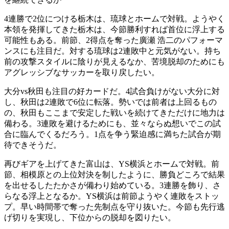
4連勝で2位につける栃木は、琉球とホームで対戦。ようやく
本領を発揮してきた栃木は、今節勝利すれば首位に浮上する
可能性もある。前節、2得点を奪った廣瀬 浩二のパフォーマ
ンスにも注目だ。対する琉球は2連敗中と元気がない。持ち
前の攻撃スタイルに陰りが見えるなか、苦境脱却のためにも
アグレッシブなサッカーを取り戻したい。
大分vs秋田も注目の好カードだ。4試合負けがない大分に対
し、秋田は2連敗で6位に転落。勢いでは前者は上回るもの
の、秋田もここまで安定した戦いを続けてきただけに地力は
備わる。3連敗を避けるためにも、並々ならぬ想いでこの試
合に臨んでくるだろう。1点を争う緊迫感に満ちた試合が期
待できそうだ。
再びギアを上げてきた富山は、YS横浜とホームで対戦。前
節、相模原との上位対決を制したように、勝負どころで結果
を出せるしたたかさが備わり始めている。3連勝を飾り、さ
らなる浮上となるか。YS横浜は前節ようやく連敗をストッ
プ。早い時間帯で奪った先制点を守り抜いた。今節も先行逃
げ切りを実現し、下位からの脱却を図りたい。