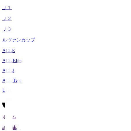
Ｊ１
Ｊ２
Ｊ３
ルヴァンカップ
ACLE
ACL Elite
ACL2
ACL Two
U-21
ホーム
試合速報