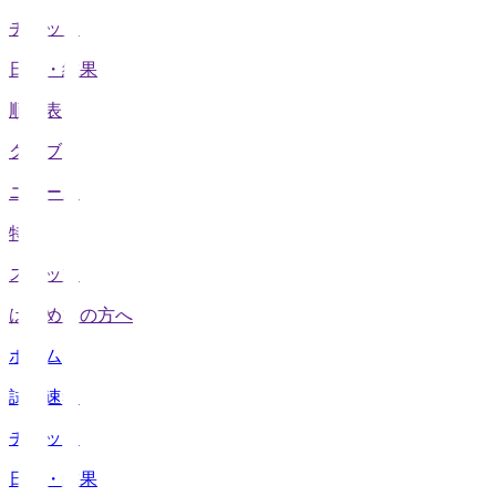
チケット
日程・結果
順位表
クラブ
ニュース
特集
スタッツ
はじめての方へ
ホーム
試合速報
チケット
日程・結果