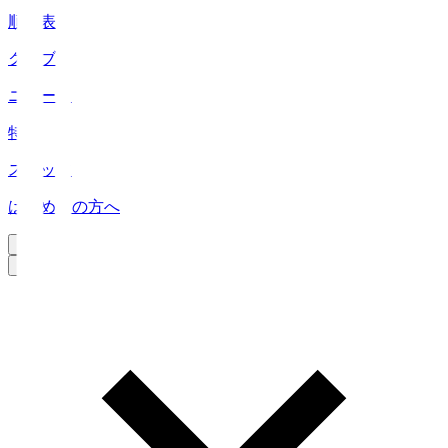
順位表
クラブ
ニュース
特集
スタッツ
はじめての方へ