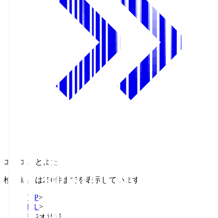
エフエムとよた
検索結果は250件までを表示しています
TOP
>
Ｊ１
>
ラジオ放送