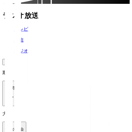
ラジオ放送
テレビ
配信
ラジオ
期間
1週間
大会
全ての大会