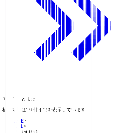
エフエムとよた
検索結果は250件までを表示しています
TOP
>
Ｊ１
>
ラジオ放送