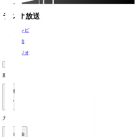
ラジオ放送
テレビ
配信
ラジオ
期間
1週間
大会
全ての大会