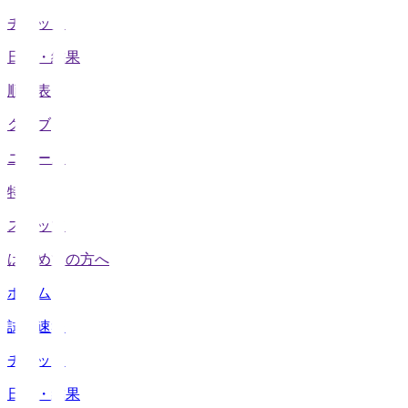
チケット
日程・結果
順位表
クラブ
ニュース
特集
スタッツ
はじめての方へ
ホーム
試合速報
チケット
日程・結果