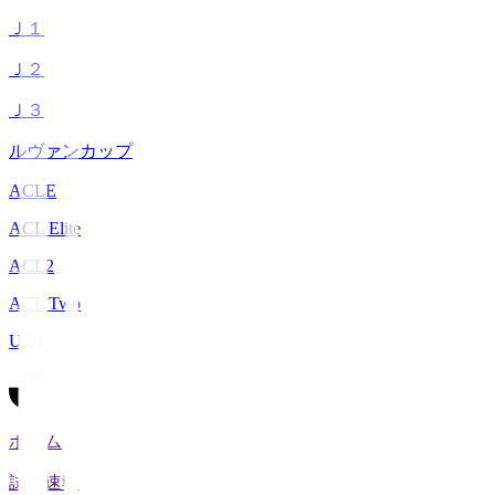
Ｊ１
Ｊ２
Ｊ３
ルヴァンカップ
ACLE
ACL Elite
ACL2
ACL Two
U-21
ホーム
試合速報