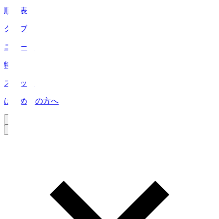
順位表
クラブ
ニュース
特集
スタッツ
はじめての方へ