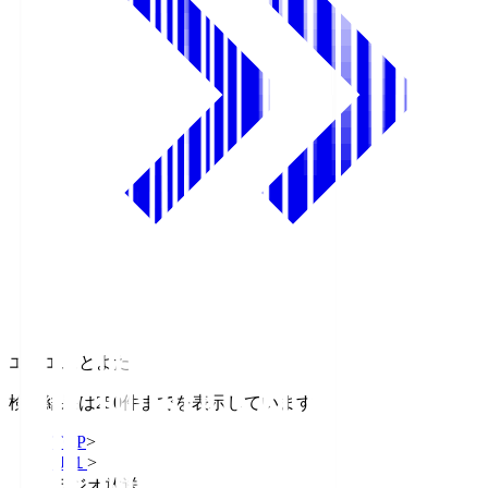
エフエムとよた
検索結果は250件までを表示しています
TOP
>
Ｊ１
>
ラジオ放送