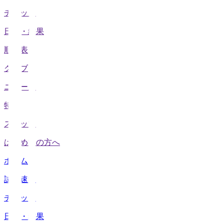
チケット
日程・結果
順位表
クラブ
ニュース
特集
スタッツ
はじめての方へ
ホーム
試合速報
チケット
日程・結果