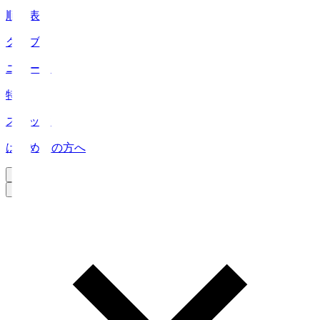
順位表
クラブ
ニュース
特集
スタッツ
はじめての方へ