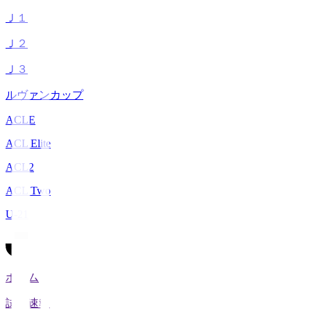
Ｊ１
Ｊ２
Ｊ３
ルヴァンカップ
ACLE
ACL Elite
ACL2
ACL Two
U-21
ホーム
試合速報