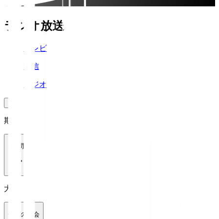
ラジオ放送
テレビ
配信
ラジオ
期間
1週間
大会
全ての大会