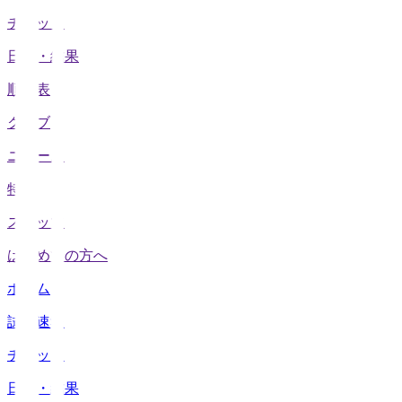
チケット
日程・結果
順位表
クラブ
ニュース
特集
スタッツ
はじめての方へ
ホーム
試合速報
チケット
日程・結果