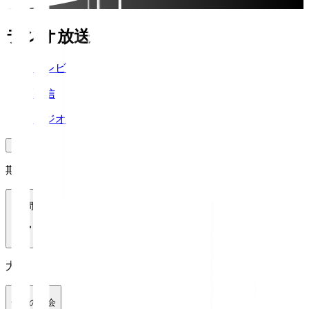
ラジオ放送
テレビ
配信
ラジオ
期間
1週間
大会
全ての大会