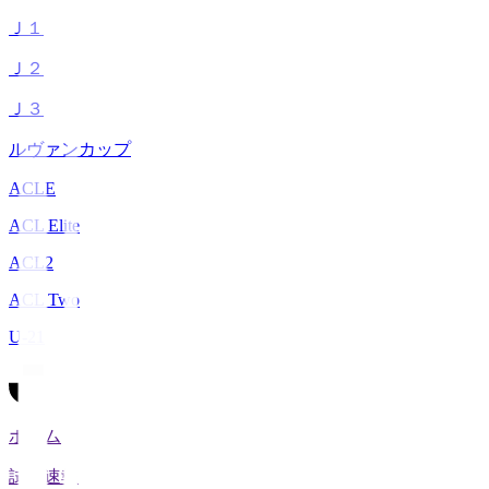
Ｊ１
Ｊ２
Ｊ３
ルヴァンカップ
ACLE
ACL Elite
ACL2
ACL Two
U-21
ホーム
試合速報