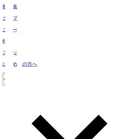
順位表
クラブ
ニュース
特集
スタッツ
はじめての方へ