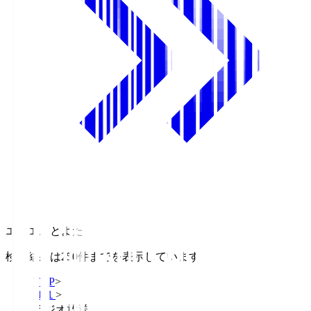
エフエムとよた
検索結果は250件までを表示しています
TOP
>
Ｊ１
>
ラジオ放送