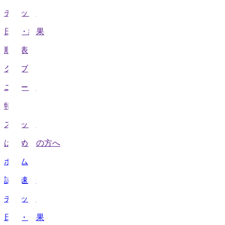
チケット
日程・結果
順位表
クラブ
ニュース
特集
スタッツ
はじめての方へ
ホーム
試合速報
チケット
日程・結果