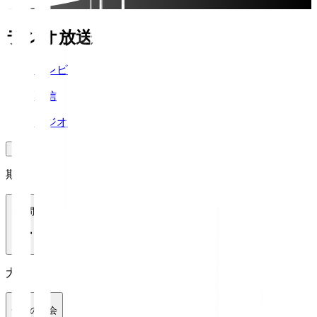
ラジオ放送
テレビ
配信
ラジオ
期間
1週間
大会
全ての大会