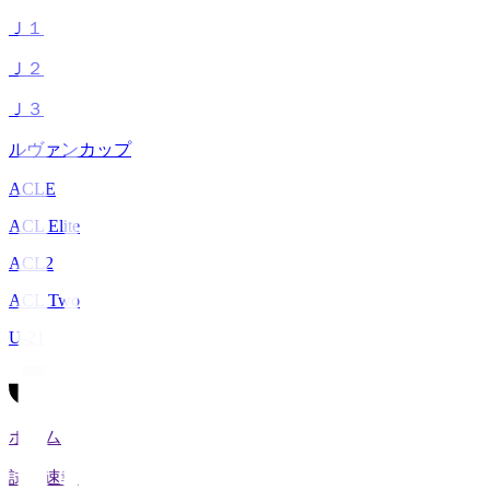
Ｊ１
Ｊ２
Ｊ３
ルヴァンカップ
ACLE
ACL Elite
ACL2
ACL Two
U-21
ホーム
試合速報