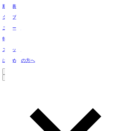
順位表
クラブ
ニュース
特集
スタッツ
はじめての方へ