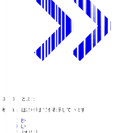
エフエムとよた
検索結果は250件までを表示しています
TOP
>
Ｊ１
>
ラジオ放送