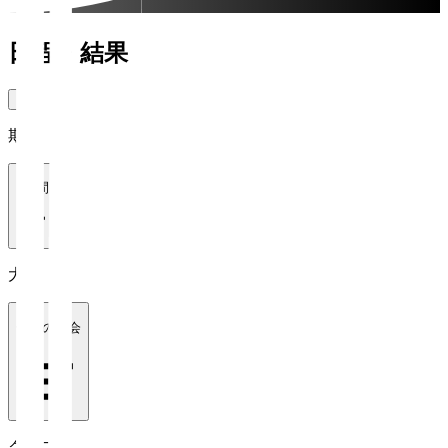
日程・結果
期間
1週間
大会
全ての大会
クラブ