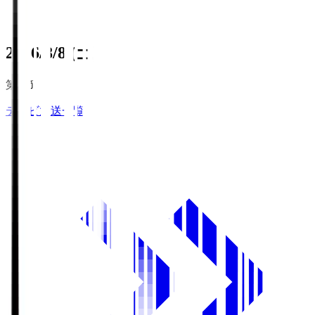
2026/8/8 (土)
第1節
テレビ放送一覧