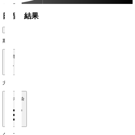
日程・結果
期間
1週間
大会
全ての大会
クラブ