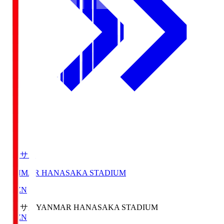
ハナサカ
YANMAR HANASAKA STADIUM
DAZN
ハナサカ
YANMAR HANASAKA STADIUM
DAZN