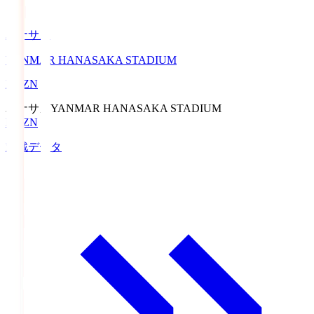
ハナサカ
YANMAR HANASAKA STADIUM
DAZN
ハナサカ
YANMAR HANASAKA STADIUM
DAZN
対戦データ