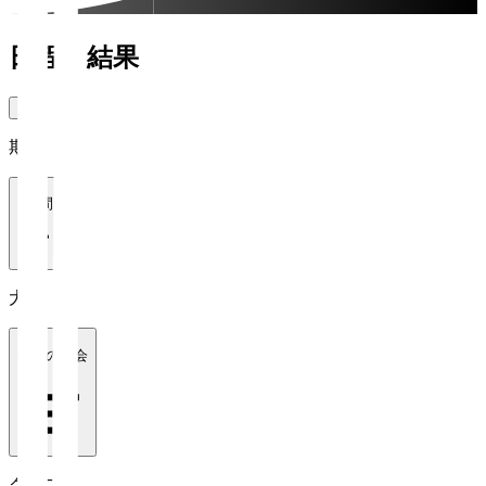
日程・結果
期間
1週間
大会
全ての大会
クラブ