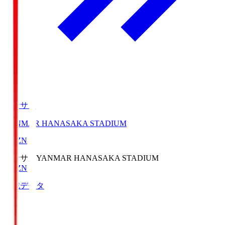
ハナサカ
YANMAR HANASAKA STADIUM
DAZN
ハナサカ
YANMAR HANASAKA STADIUM
DAZN
対戦データ