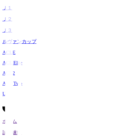
Ｊ１
Ｊ２
Ｊ３
ルヴァンカップ
ACLE
ACL Elite
ACL2
ACL Two
U-21
ホーム
試合速報