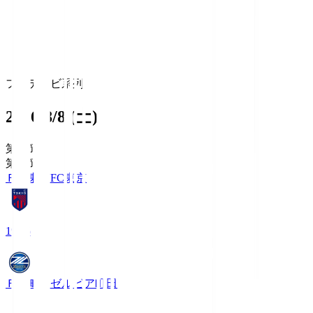
フジテレビ系列
2026/8/8 (土)
第1節
第1節
ＦＣ東京
FC東京
19:06
ＦＣ町田ゼルビア
町田