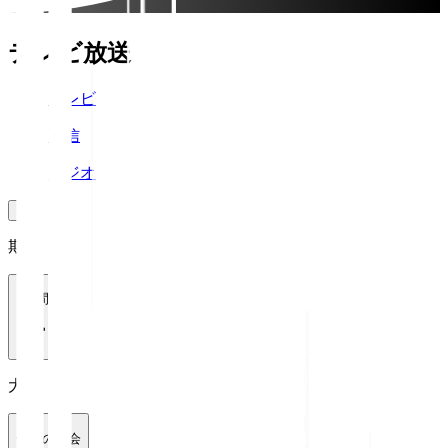
テレビ放送
テレビ
配信
ラジオ
期間
1週間
大会
全ての大会