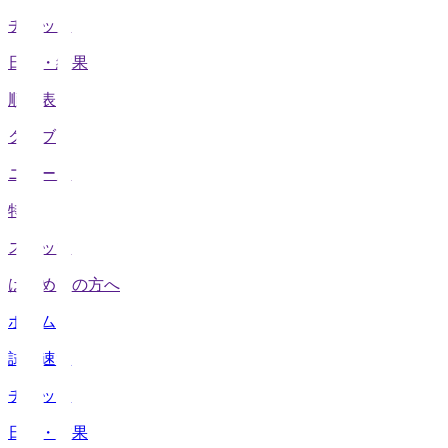
チケット
日程・結果
順位表
クラブ
ニュース
特集
スタッツ
はじめての方へ
ホーム
試合速報
チケット
日程・結果