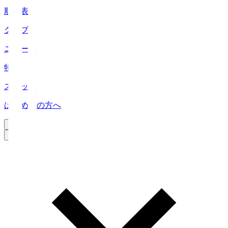
順位表
クラブ
ニュース
特集
スタッツ
はじめての方へ