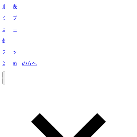
順位表
クラブ
ニュース
特集
スタッツ
はじめての方へ