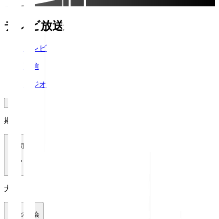
テレビ放送
テレビ
配信
ラジオ
期間
1週間
大会
全ての大会