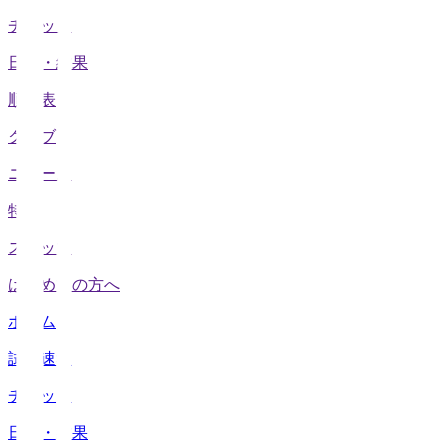
チケット
日程・結果
順位表
クラブ
ニュース
特集
スタッツ
はじめての方へ
ホーム
試合速報
チケット
日程・結果