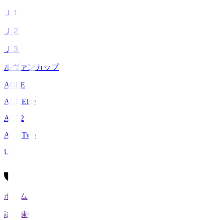
Ｊ１
Ｊ２
Ｊ３
ルヴァンカップ
ACLE
ACL Elite
ACL2
ACL Two
U-21
ホーム
試合速報