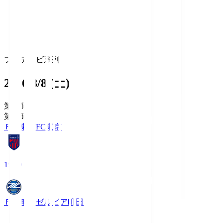
フジテレビ系列
2026/8/8 (土)
第1節
第1節
ＦＣ東京
FC東京
19:00
ＦＣ町田ゼルビア
町田