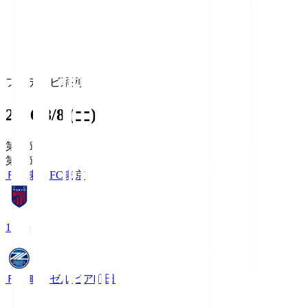
フジテレビ系列
2026/8/8 (土)
第1節
第1節
ＦＣ東京
FC東京
19:00
ＦＣ町田ゼルビア
町田