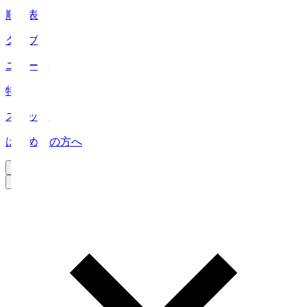
順位表
クラブ
ニュース
特集
スタッツ
はじめての方へ