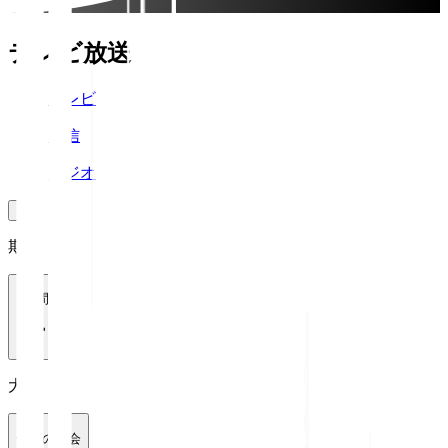
テレビ放送
テレビ
配信
ラジオ
期間
1週間
大会
全ての大会