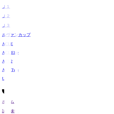
Ｊ１
Ｊ２
Ｊ３
ルヴァンカップ
ACLE
ACL Elite
ACL2
ACL Two
U-21
ホーム
試合速報