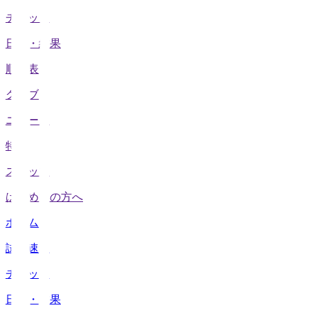
チケット
日程・結果
順位表
クラブ
ニュース
特集
スタッツ
はじめての方へ
ホーム
試合速報
チケット
日程・結果