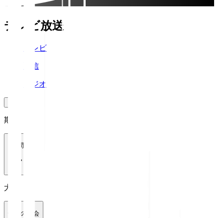
テレビ放送
テレビ
配信
ラジオ
期間
1週間
大会
全ての大会