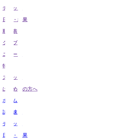
チケット
日程・結果
順位表
クラブ
ニュース
特集
スタッツ
はじめての方へ
ホーム
試合速報
チケット
日程・結果