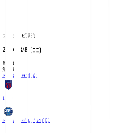
フジテレビ系列
2026/8/8 (土)
第1節
第1節
ＦＣ東京
FC東京
19:00
ＦＣ町田ゼルビア
町田