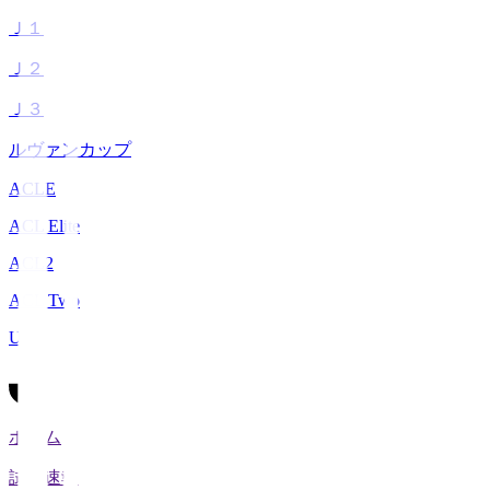
Ｊ１
Ｊ２
Ｊ３
ルヴァンカップ
ACLE
ACL Elite
ACL2
ACL Two
U-21
ホーム
試合速報