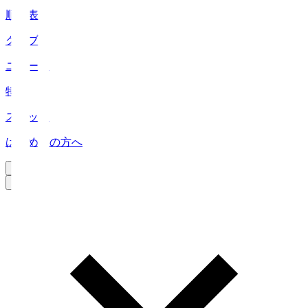
順位表
クラブ
ニュース
特集
スタッツ
はじめての方へ