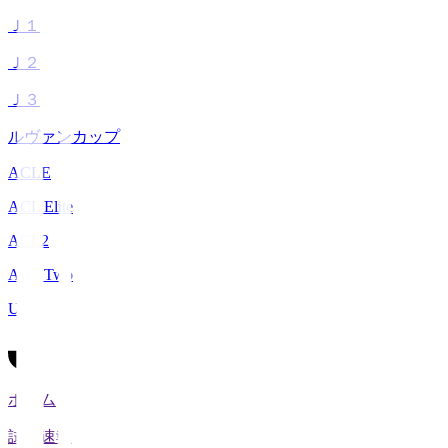
Ｊ１
Ｊ２
Ｊ３
ルヴァンカップ
ACLE
ACL Elite
ACL2
ACL Two
U-21
ホーム
試合速報