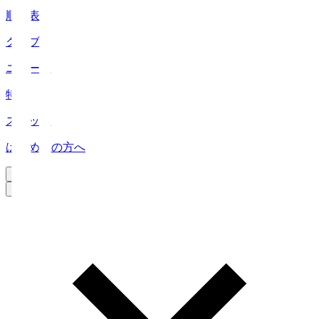
順位表
クラブ
ニュース
特集
スタッツ
はじめての方へ