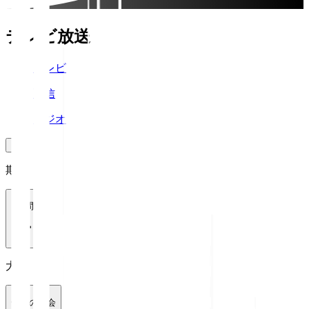
テレビ放送
テレビ
配信
ラジオ
期間
1週間
大会
全ての大会