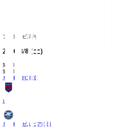
フジテレビ系列
2026/8/8 (土)
第1節
第1節
ＦＣ東京
FC東京
19:00
ＦＣ町田ゼルビア
町田