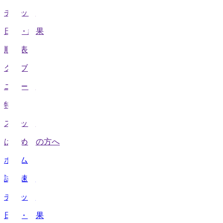
チケット
日程・結果
順位表
クラブ
ニュース
特集
スタッツ
はじめての方へ
ホーム
試合速報
チケット
日程・結果