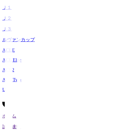
Ｊ１
Ｊ２
Ｊ３
ルヴァンカップ
ACLE
ACL Elite
ACL2
ACL Two
U-21
ホーム
試合速報