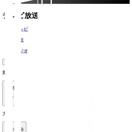
テレビ放送
テレビ
配信
ラジオ
期間
1週間
大会
全ての大会