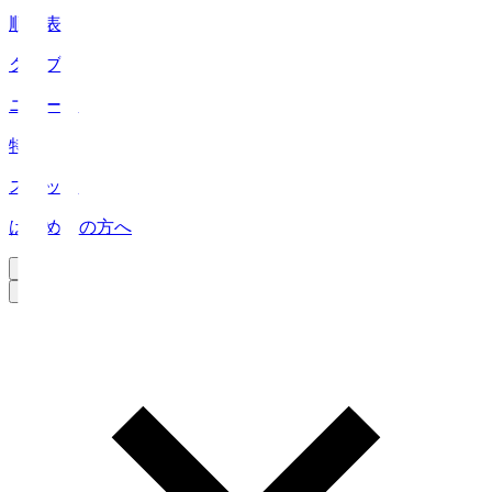
順位表
クラブ
ニュース
特集
スタッツ
はじめての方へ