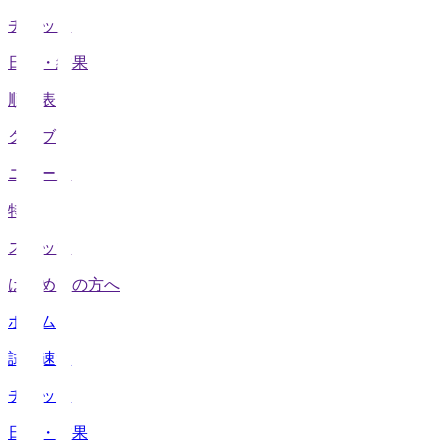
チケット
日程・結果
順位表
クラブ
ニュース
特集
スタッツ
はじめての方へ
ホーム
試合速報
チケット
日程・結果