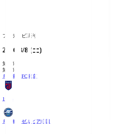
フジテレビ系列
2026/8/8 (土)
第1節
第1節
ＦＣ東京
FC東京
19:06
ＦＣ町田ゼルビア
町田