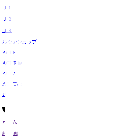
Ｊ１
Ｊ２
Ｊ３
ルヴァンカップ
ACLE
ACL Elite
ACL2
ACL Two
U-21
ホーム
試合速報