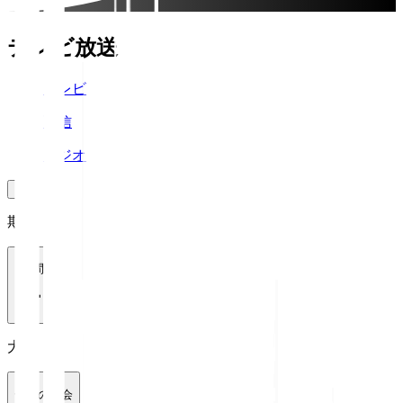
テレビ放送
テレビ
配信
ラジオ
期間
1週間
大会
全ての大会