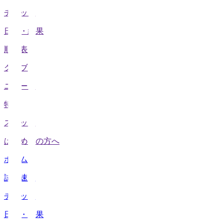
チケット
日程・結果
順位表
クラブ
ニュース
特集
スタッツ
はじめての方へ
ホーム
試合速報
チケット
日程・結果