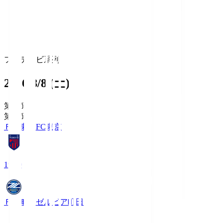
フジテレビ系列
2026/8/8 (土)
第1節
第1節
ＦＣ東京
FC東京
19:00
ＦＣ町田ゼルビア
町田