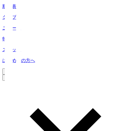
順位表
クラブ
ニュース
特集
スタッツ
はじめての方へ