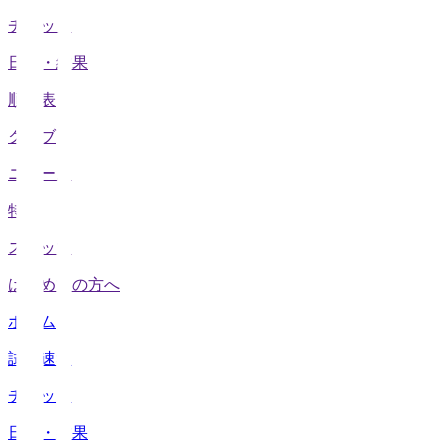
チケット
日程・結果
順位表
クラブ
ニュース
特集
スタッツ
はじめての方へ
ホーム
試合速報
チケット
日程・結果