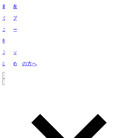
順位表
クラブ
ニュース
特集
スタッツ
はじめての方へ