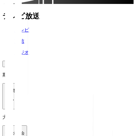
テレビ放送
テレビ
配信
ラジオ
期間
1週間
大会
全ての大会