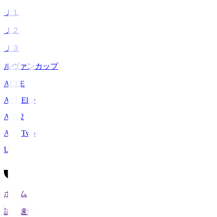
Ｊ１
Ｊ２
Ｊ３
ルヴァンカップ
ACLE
ACL Elite
ACL2
ACL Two
U-21
ホーム
試合速報