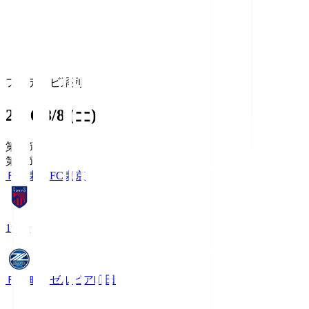
フジテレビ系列
2026/8/8 (土)
第1節
第1節
ＦＣ東京
FC東京
19:00
ＦＣ町田ゼルビア
町田